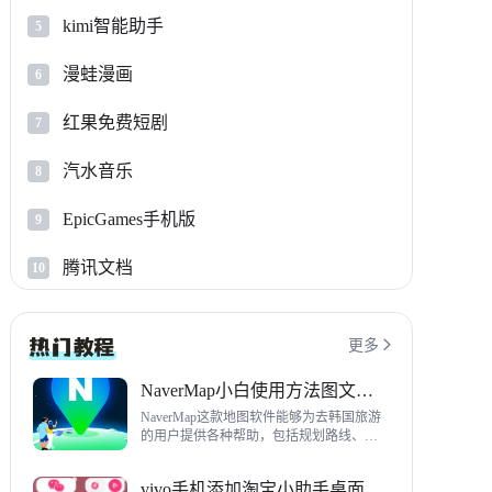
kimi智能助手
5
漫蛙漫画
6
红果免费短剧
7
汽水音乐
8
EpicGames手机版
9
腾讯文档
10
更多

NaverMap小白使用方法图文教程
NaverMap这款地图软件能够为去韩国旅游
的用户提供各种帮助，包括规划路线、导
航、查看店铺等，内置功能非常丰富，这
里给大家带来NaverMap使用方法以及下载
vivo手机添加淘宝小助手桌面挂件方法