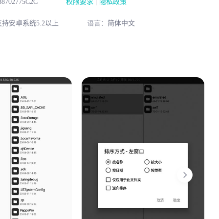
|
88702775C2C
权限要求
隐私政策
持安卓系统5.2以上
语言：
简体中文