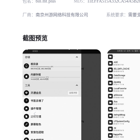
包名：
bin.mt.plus
MD5：
11EFFA515A332CA54A5B2
厂商：
南京州游网络科技有限公司
系统要求：
需要支
截图预览