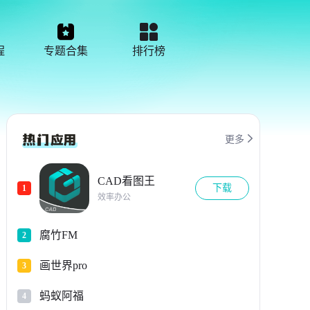
程
专题合集
排行榜

更多
CAD看图王
下载
1
效率办公
腐竹FM
2
画世界pro
3
蚂蚁阿福
4