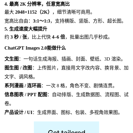
4. 最高 2K 分辨率，任意宽高比
最大
2048×1152（2K）
，细节清晰可商用。
宽高比自由：
3:1～1:3
，支持横版、竖版、方形、超长图。
5. 生成速度大幅提升
约
3 秒 / 张
，比上代快
4–6 倍
，批量出图几乎秒成。
ChatGPT Images 2.0能做什么
文生图
：一句话生成海报、插画、封面、壁纸、3D 渲染。
图生图 / 改图
：上传图片，直接用文字改内容、换背景、加
文字、调风格。
系列漫画 / 连环画
：一次 8 格，角色不变、剧情连贯。
信息图表 / PPT 配图
：自动排版、生成数据图、流程图、试
卷。
产品设计 / UI
：生成界面、图标、包装、多视角效果图。