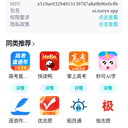
MD5
e519ae032949131397d7a8a9b96e0c8b
包名
ai.zuoye.app
权限要求
点击查看
隐私政策
点击查看
同类推荐
高考直通车
快读鸭
掌上高考
秒可AI学
详情
详情
详情
详情
逐浪作家助手
优志愿
船员通
极志愿