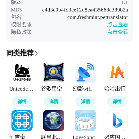
版本
1.1
MD5
c4d3c0b4fd3ce12d8ea435668e389b2a
包名
com.freshmint.pettranslator
权限要求
点击查看
隐私政策
点击查看
同类推荐
UnicodePad
谷歌星空
幻影wifi
哈哈出行
详情
详情
详情
详情
阿吉泰
联星北斗街景地图
LoveSong
必应国际版