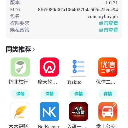
版本
1.0.71
MD5
8f65080d67a1064027b4a505c22edc94
包名
com.joybuy.jdi
权限要求
点击查看
隐私政策
点击查看
同类推荐
指北旅行
摩天轮票务
Taskito
优信二手车
详情
详情
详情
详情
木木记账
NetKeeper
入魂一番赏
掌上公交