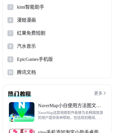
kimi智能助手
5
漫蛙漫画
6
红果免费短剧
7
汽水音乐
8
EpicGames手机版
9
腾讯文档
10
更多

NaverMap小白使用方法图文教程
NaverMap这款地图软件能够为去韩国旅游
的用户提供各种帮助，包括规划路线、导
航、查看店铺等，内置功能非常丰富，这
里给大家带来NaverMap使用方法以及下载
vivo手机添加淘宝小助手桌面挂件方法