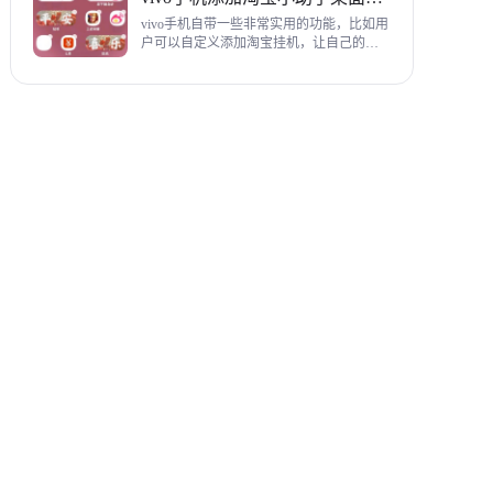
教程，希望对各位有帮助。
vivo手机自带一些非常实用的功能，比如用
户可以自定义添加淘宝挂机，让自己的购
物信息直接在手机桌面上展示，使用起来
相当方便，下面为大家带来添加淘宝小助
手桌面挂件详细图文教程。