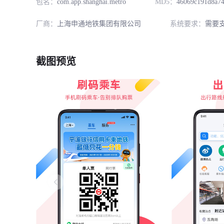
包名：
com.app.shanghai.metro
MD5：
46069c191d8a74
厂商：
上海申通地铁集团有限公司
系统要求：
需要支
截图预览