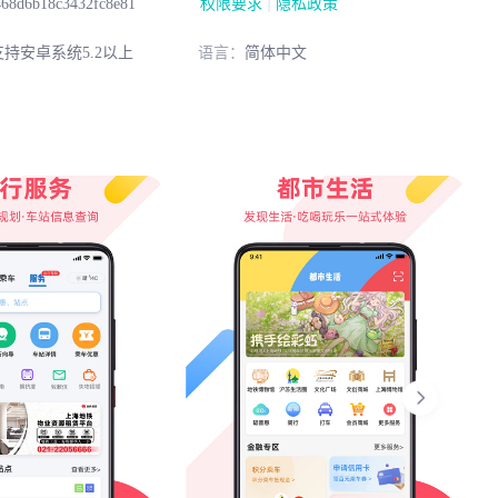
|
68d6b18c3432fc8e81
权限要求
隐私政策
持安卓系统5.2以上
语言：
简体中文