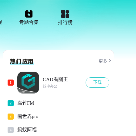
程
专题合集
排行榜

更多
CAD看图王
下载
1
效率办公
腐竹FM
2
画世界pro
3
蚂蚁阿福
4