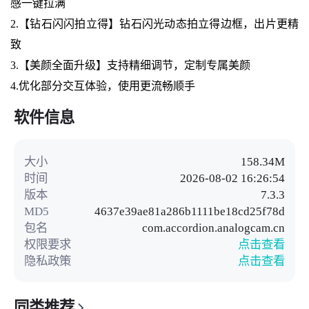
感一键拉满
2.【钻石闪闪拍立得】钻石闪光动态拍立得边框，出片更精
致
3.【美颜全面升级】支持精细调节，定制专属美颜
4.优化部分交互体验，使用更流畅顺手
软件信息
大小
158.34M
时间
2026-08-02 16:26:54
版本
7.3.3
MD5
4637e39ae81a286b1111be18cd25f78d
包名
com.accordion.analogcam.cn
权限要求
点击查看
隐私政策
点击查看
同类推荐