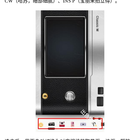
CW（哈苏，暗部细腻）、INS P（宝丽来拍立得）。