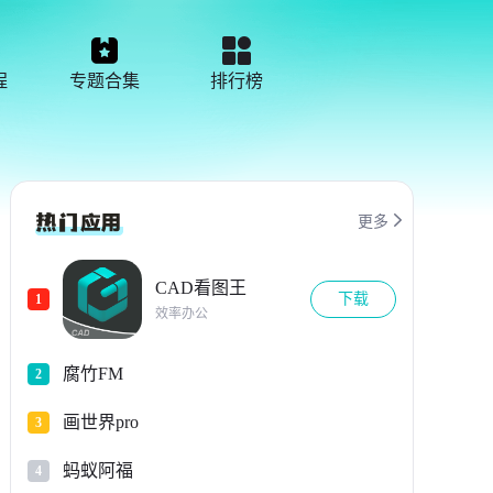
程
专题合集
排行榜

更多
CAD看图王
下载
1
效率办公
腐竹FM
2
画世界pro
3
蚂蚁阿福
4