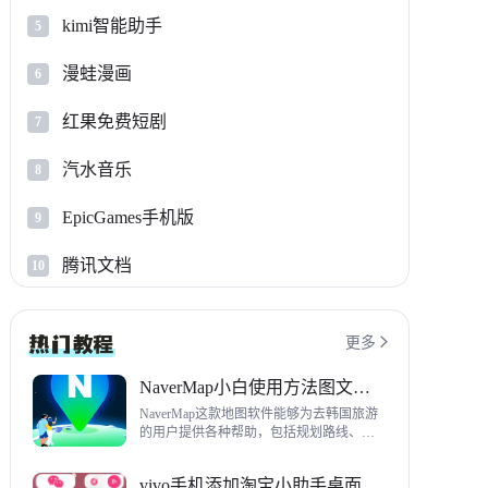
kimi智能助手
5
漫蛙漫画
6
红果免费短剧
7
汽水音乐
8
EpicGames手机版
9
腾讯文档
10
更多

NaverMap小白使用方法图文教程
NaverMap这款地图软件能够为去韩国旅游
的用户提供各种帮助，包括规划路线、导
航、查看店铺等，内置功能非常丰富，这
里给大家带来NaverMap使用方法以及下载
vivo手机添加淘宝小助手桌面挂件方法