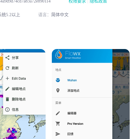
|
a4a9d9d74cd7a83a72e890114
权限要求
隐私政策
统5.2以上
语言：
简体中文