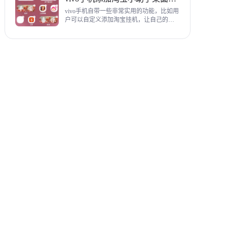
教程，希望对各位有帮助。
vivo手机自带一些非常实用的功能，比如用
户可以自定义添加淘宝挂机，让自己的购
物信息直接在手机桌面上展示，使用起来
相当方便，下面为大家带来添加淘宝小助
手桌面挂件详细图文教程。