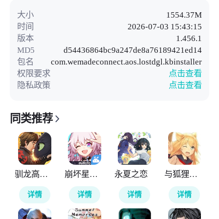
大小
1554.37M
时间
2026-07-03 15:43:15
版本
1.456.1
MD5
d54436864bc9a247de8a76189421ed14
包名
com.wemadeconnect.aos.lostdgl.kbinstaller
权限要求
点击查看
隐私政策
点击查看
同类推荐
驯龙高手旅程
崩坏星穹铁道云游戏
永夏之恋
与狐狸的日常
详情
详情
详情
详情