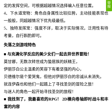
举
定的发挥空间，可根据超越情况选择编入任意位置。
报
4、下水道宠物：角色自身属性比较拉胯，主动技能表现也
一般般，同超越情况下优先级最低。
5、独特发挥宠：强度不详，取决于实际情况，泛用性有待
考量，自行斟酌即可。
失落之剑游戏特色
■ 与充满化学反应的美少女们一起去异世界冒险！
莫甘娜，无数次转世成为蛰居族的妖精王，
伊丽莎白公主温柔的笑容下有着坚强的内心，
贝德维尔是个爱哭鬼，但他对伊丽莎白的忠诚从未消失。
就连伊森也和他们一起踏上了寻找圣剑的冒险之旅！
与迷人的角色一起开始寻找圣剑的旅程！
■ 我找到了，我最喜欢的RPG！ 2D横向卷轴即时战斗和丰
富的内容