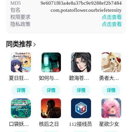
MD5
9e6071f83a4e8a37bc9e9288ef2b7484
包名
com.potatoflower.ourbriefeternity
权限要求
点击查看
隐私政策
点击查看
同类推荐
夏日狂想曲
如何与实体约会
碧海苍云录
勇者大战魔物娘
详情
详情
详情
详情
口袋妖怪神兽领域
核后之日
112接线员
星欲少女