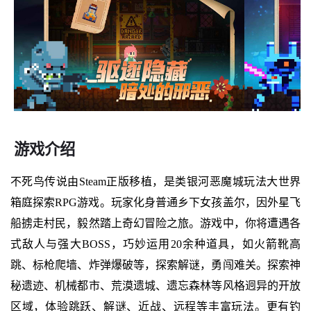
游戏介绍
不死鸟传说由Steam正版移植，是类银河恶魔城玩法大世界
箱庭探索RPG游戏。玩家化身普通乡下女孩盖尔，因外星飞
船掳走村民，毅然踏上奇幻冒险之旅。游戏中，你将遭遇各
式敌人与强大BOSS，巧妙运用20余种道具，如火箭靴高
跳、标枪爬墙、炸弹爆破等，探索解谜，勇闯难关。探索神
秘遗迹、机械都市、荒漠遗城、遗忘森林等风格迥异的开放
区域，体验跳跃、解谜、近战、远程等丰富玩法。更有钓