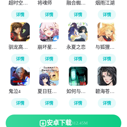
超时空之轮
将魂师
融合蜘蛛侠
烟雨江湖
详情
详情
详情
详情
驯龙高手旅程
崩坏星穹铁道云游戏
永夏之恋
与狐狸的日常
详情
详情
详情
详情
鬼泣4
夏日狂想曲
如何与实体约会
碧海苍云录
详情
详情
详情
详情
安卓下载
312.45M