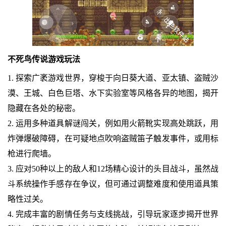
不死鸟传说游戏玩法
1. 探索广袤游戏世界，穿梭于向日葵大道、亚太镇、盗贼沙
漠、王城、白色巨塔、水下实验室等风格各异的地图，揭开
隐藏在各处的秘密。
2. 运用多种道具解谜闯关，例如用火箭靴实现高处跳跃，用
炸弹爆破障碍，在可疑地点吹响盗贼笛子触发事件，或用标
枪进行爬墙。
3. 应对50种以上的敌人和12场精心设计的头目战斗，虽然战
斗系统操作手感存在争议，但可通过调整难度和使用道具策
略性过关。
4. 完成丰富的剧情任务与支线挑战，引导玩家逐步揭开世界