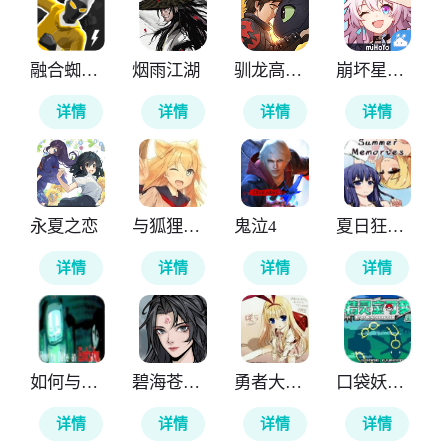
融合蜘蛛侠
烟雨江湖
驯龙高手旅程
崩坏星穹铁道云游戏
详情
详情
详情
详情
永夏之恋
与狐狸的日常
鬼泣4
夏日狂想曲
详情
详情
详情
详情
如何与实体约会
碧海苍云录
勇者大战魔物娘
口袋妖怪神兽领域
详情
详情
详情
详情