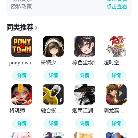
隐私政策
点击查看
同类推荐
ponytown
哥特少女勇闯恶魔城2
棕色尘埃2
超时空之轮
详情
详情
详情
详情
将魂师
融合蜘蛛侠
烟雨江湖
驯龙高手旅程
详情
详情
详情
详情