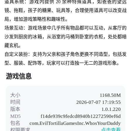
道具系统：游戏内提供 20 余种特殊道具，如爸爸的望远
镜、拖鞋，孩子的糖果、玩具等，合理使用道具可以改变战
局，增加游戏策略性和趣味性。
场景互动：游戏场景中几乎所有物品都可以互动，从客厅的
沙发到厨房的冰箱，从浴室的马桶到卧室的衣柜，处处都暗
藏玄机。
自定义装扮：支持为父亲和孩子角色更换不同造型，包括发
型、服装、配饰等，玩家可以打造独一无二的游戏形象。
游戏信息
大小
1168.50M
时间
2026-07-07 17:19:55
版本
1.0.1.220
MD5
f14de939c9fedcd8940b12272590ef6d
包名
com.EvilTortillaGamesInc.WhosYourDaddy
权限要求
点击查看