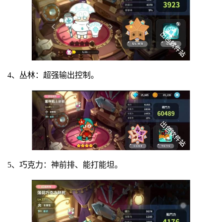
4、丛林：超强输出控制。
5、巧克力：神前排、能打能坦。