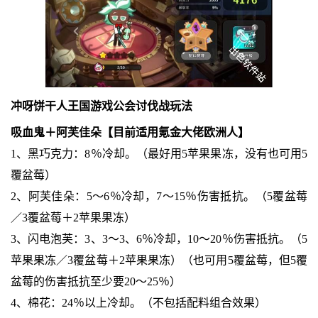
冲呀饼干人王国游戏公会讨伐战玩法
吸血鬼＋阿芙佳朵【目前适用氪金大佬欧洲人】
1、黑巧克力：8％冷却。（最好用5苹果果冻，没有也可用5
覆盆莓）
2、阿芙佳朵：5～6％冷却，7～15％伤害抵抗。（5覆盆莓
／3覆盆莓＋2苹果果冻）
3、闪电泡芙：3、3～3、6％冷却，10～20％伤害抵抗。（5
苹果果冻／3覆盆莓＋2苹果果冻）（也可用5覆盆莓，但5覆
盆莓的伤害抵抗至少要20～25％）
4、棉花：24％以上冷却。（不包括配料组合效果）