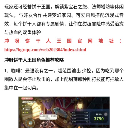
玩家还可经营饼干王国，解锁紫宝石之旅、法师塔防等休闲
玩法，与好友合作共建梦幻家园。可爱画风搭配沉浸式音
效，每个饼干人都有专属剧情，让你在甜趣冒险中感受治愈
与热血的双重体验！
冲呀饼干人王国官网地址：
https://bgr.qq.com/web202304/index.shtml
冲呀饼干人王国角色推荐攻略
1、咖啡：最强没有之一，超范围输出 少控，因为吃到那个
圈敌人是会停止攻击的，加上配甜辣那种乱打技能可把敌人
集中在一起切菜。