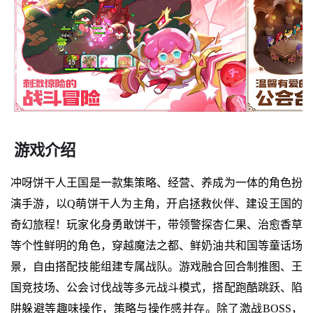
游戏介绍
冲呀饼干人王国是一款集策略、经营、养成为一体的角色扮
演手游，以Q萌饼干人为主角，开启拯救伙伴、建设王国的
奇幻旅程！玩家化身勇敢饼干，带领警探杏仁果、治愈香草
等个性鲜明的角色，穿越魔法之都、鲜奶油共和国等童话场
景，自由搭配技能组建专属战队。游戏融合回合制推图、王
国竞技场、公会讨伐战等多元战斗模式，搭配跑酷跳跃、陷
阱躲避等趣味操作，策略与操作感并存。除了激战BOSS，