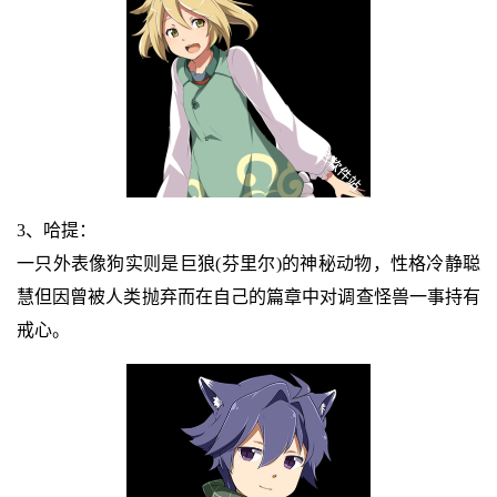
3、哈提：
一只外表像狗实则是巨狼(芬里尔)的神秘动物，性格冷静聪
慧但因曾被人类抛弃而在自己的篇章中对调查怪兽一事持有
戒心。