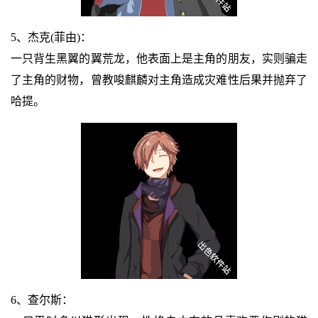
5、杰克(菲由)：
一只背生黑翼的翼荒龙，他表面上是主角的朋友，实则骗走
了主角的财物，曾教唆麒麟对主角造成灾难性后果并抛弃了
哈提。
6、查尔斯：