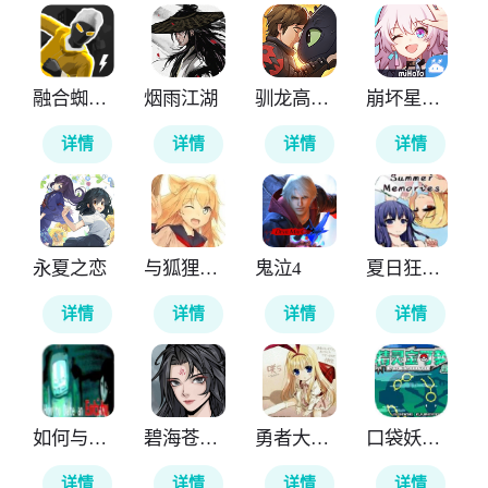
融合蜘蛛侠
烟雨江湖
驯龙高手旅程
崩坏星穹铁道云游戏
详情
详情
详情
详情
永夏之恋
与狐狸的日常
鬼泣4
夏日狂想曲
详情
详情
详情
详情
如何与实体约会
碧海苍云录
勇者大战魔物娘
口袋妖怪神兽领域
详情
详情
详情
详情