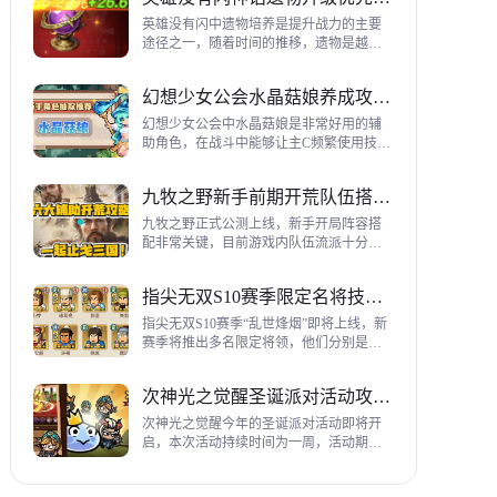
到三代打熊英雄选择建议，各位参考一
下。
英雄没有闪中遗物培养是提升战力的主要
途径之一，随着时间的推移，遗物是越来
越多，神话遗物也越来越多，平民手上也
有不少，哪些遗物推荐养成呢？这里带来
幻想少女公会水晶菇娘养成攻略详解
神话遗物升级优先级建议。
幻想少女公会中水晶菇娘是非常好用的辅
助角色，在战斗中能够让主C频繁使用技
能，适合不同类型的输出角色，推荐玩家
们进行重点培养，这里带来会水晶菇娘养
九牧之野新手前期开荒队伍搭配指南
成全方位指南，大家来看看吧。
九牧之野正式公测上线，新手开局阵容搭
配非常关键，目前游戏内队伍流派十分丰
富，开荒其主要围绕辅助武将来进行搭
配，那么具体如何配队呢？这里带来新手
指尖无双S10赛季限定名将技能一览
前期开荒阵容搭配详细攻略。
指尖无双S10赛季“乱世烽烟”即将上线，新
赛季将推出多名限定将领，他们分别是：
关银屏、机·邓艾、猛·徐晃、吕玲绮，这里
带来所有武将技能爆料，小伙伴们提前来
次神光之觉醒圣诞派对活动攻略指南
了解一下吧。
次神光之觉醒今年的圣诞派对活动即将开
启，本次活动持续时间为一周，活动期间
玩家喂养圣诞彩蛋能够获得圣诞装饰，用
来提升活动等级领取对应奖励，下面为大