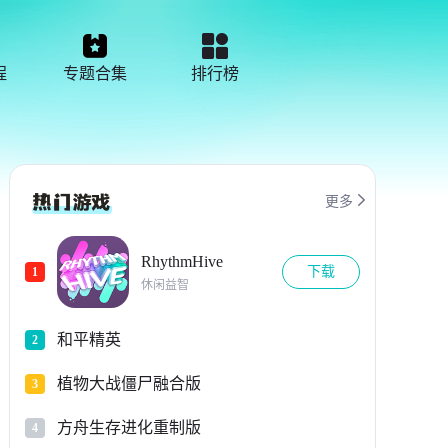
程
专题合集
排行榜

更多
RhythmHive
下载
1
休闲益智
和平精英
2
植物大战僵尸融合版
3
方舟生存进化重制版
4