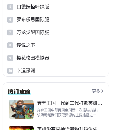
口袋妖怪叶绿版
5
罗布乐思国际服
6
万龙觉醒国际服
7
传说之下
8
樱花校园模拟器
9
幸运深渊
10
更多

奔奔王国一代到三代打熊英雄推荐
奔奔王国中每两周会刷新一次熊坑挑战，
该活动是我们获取资源的主要途径之一，
并且上次更新之后还增加了打熊的奖励，
哪些英雄适合平民打熊呢？这里带来一代
英雄没有闪神话遗物升级优先级指南