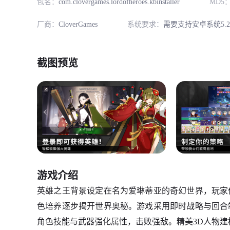
包名：
com.clovergames.lordofheroes.kbinstaller
MD5
厂商：
CloverGames
系统要求：
需要支持安卓系统5.
截图预览
游戏介绍
英雄之王背景设定在名为爱琳蒂亚的奇幻世界，玩家
色培养逐步揭开世界奥秘。游戏采用即时战略与回合
角色技能与武器强化属性，击败强敌。精美3D人物