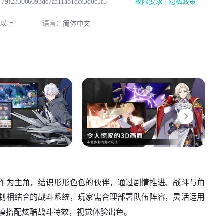
|
：
79f233006093dc7ad11a81dcd3d8c5f5
权限要求
隐私政策
2以上
语言：
简体中文
作为主角，结识形形色色的伙伴，通过剧情推进、战斗与角
制相结合的战斗系统，玩家需合理部署队伍阵容，灵活运用
建模搭配炫酷战斗特效，视觉体验出色。