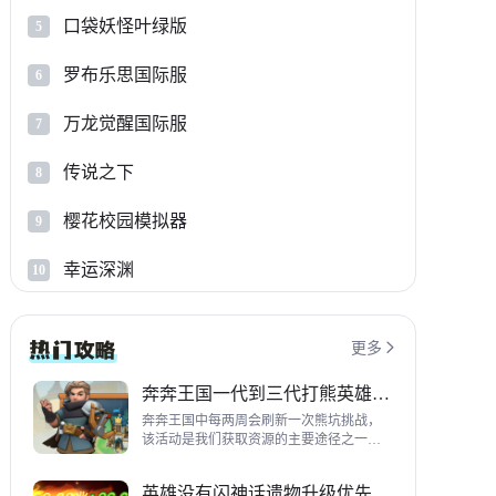
口袋妖怪叶绿版
5
罗布乐思国际服
6
万龙觉醒国际服
7
传说之下
8
樱花校园模拟器
9
幸运深渊
10
更多

奔奔王国一代到三代打熊英雄推荐
奔奔王国中每两周会刷新一次熊坑挑战，
该活动是我们获取资源的主要途径之一，
并且上次更新之后还增加了打熊的奖励，
哪些英雄适合平民打熊呢？这里带来一代
英雄没有闪神话遗物升级优先级指南