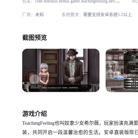
包名：
com.himikos.hentai.game.teachingfeeling.dev
M
厂商：
未知
系统要求：
需要支持安卓系统5.2以上
截图预览
游戏介绍
TeachingFeeling也叫奴隶少女希尔薇，玩家
装，共同开启一段温馨治愈的生活。安卓直装版现