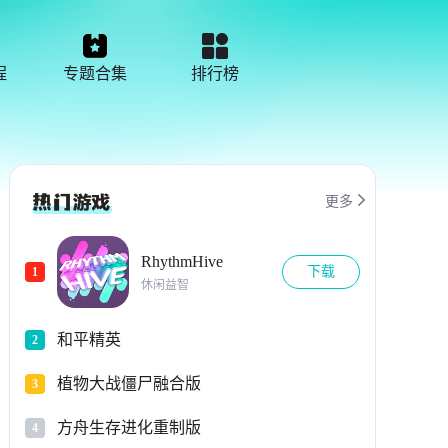
程
专题合集
排行榜

更多
RhythmHive
下载
1
休闲益智
和平精英
2
植物大战僵尸融合版
3
方舟生存进化重制版
4