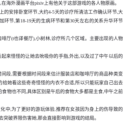
ys,在海外漫画平台pixiv上有他关于这部游戏的各人物原画。
上的安排卧室环节,大约4-5天的诊疗所清洁工作确认环节,大
增加环节,第18-19天的生病环节和第30天左右的关系升华环节
咖啡厅(t也译餐厅),小树林,诊疗所几个区域。主要出现的人物
及看起来怪怪的让她去吮吸你的手指,外出,以及过了中午以后的
七个时间段,需要根据时间段来估计服装店和咖啡厅的商品种类变
早的给她看这些奇奇怪怪的内衣不合适,所以只能玩家自己出去
的食物也不同,具体区别是午后的食物大多都是主食,中午之前
汉化中,为了更好的游玩体验,推荐在女孩因为身上的伤导致的
去突破界限伤害她,那会直接影响到游戏的结局。