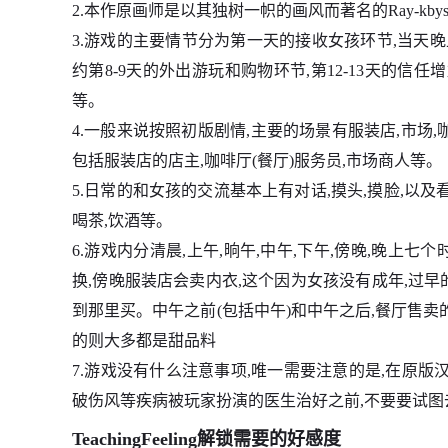
2.本作原画师是以其独树一帜的画风而著名的Ray-kb
3.游戏的主要情节分为第一天的接收女孩环节,当天晚
约第8-9天的外出游玩和购物环节,第12-13天的信任
等。
4.一般来说按照初版剧情,主要的场景有服装店,市场,
包括服装店的店主,咖啡厅(餐厅)服务员,市场商人等。
5.日常的和女孩的交流基本上有对话,摸头,摸脸,以
喝茶,饮酒等。
6.游戏内分清晨,上午,晌午,中午,下午,傍晚,晚上
换,傍晚服装店会卖内衣,这个因为女孩没有成年,过
到那里买。中午之前(包括中午)和中午之后,餐厅售卖
的则大多都是甜品料
7.游戏没有什么注意事项,唯一需要注意的是,在原版
破伤风等疾病被玩家扮演的医生治好之前,不要要试图
TeachingFeeling解锁需要的好感度