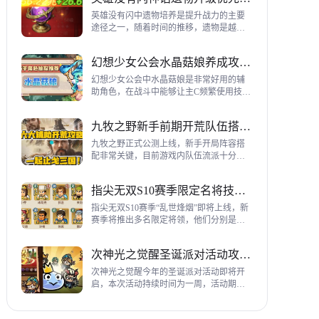
到三代打熊英雄选择建议，各位参考一
下。
英雄没有闪中遗物培养是提升战力的主要
途径之一，随着时间的推移，遗物是越来
越多，神话遗物也越来越多，平民手上也
有不少，哪些遗物推荐养成呢？这里带来
幻想少女公会水晶菇娘养成攻略详解
神话遗物升级优先级建议。
幻想少女公会中水晶菇娘是非常好用的辅
助角色，在战斗中能够让主C频繁使用技
能，适合不同类型的输出角色，推荐玩家
们进行重点培养，这里带来会水晶菇娘养
九牧之野新手前期开荒队伍搭配指南
成全方位指南，大家来看看吧。
九牧之野正式公测上线，新手开局阵容搭
配非常关键，目前游戏内队伍流派十分丰
富，开荒其主要围绕辅助武将来进行搭
配，那么具体如何配队呢？这里带来新手
指尖无双S10赛季限定名将技能一览
前期开荒阵容搭配详细攻略。
指尖无双S10赛季“乱世烽烟”即将上线，新
赛季将推出多名限定将领，他们分别是：
关银屏、机·邓艾、猛·徐晃、吕玲绮，这里
带来所有武将技能爆料，小伙伴们提前来
次神光之觉醒圣诞派对活动攻略指南
了解一下吧。
次神光之觉醒今年的圣诞派对活动即将开
启，本次活动持续时间为一周，活动期间
玩家喂养圣诞彩蛋能够获得圣诞装饰，用
来提升活动等级领取对应奖励，下面为大