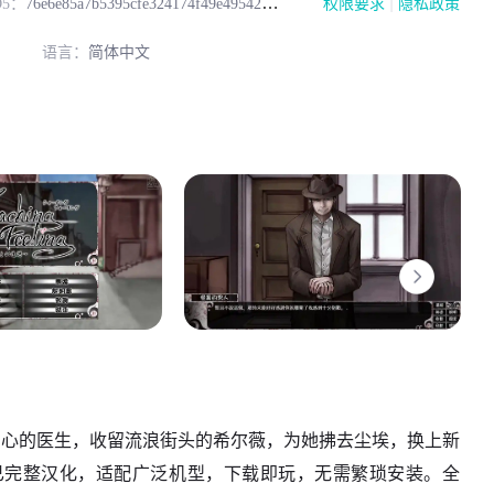
|
D5：
76e6e85a7b5395cfe324174f49e49542
权限要求
隐私政策
语言：
简体中文
扮演充满爱心的医生，收留流浪街头的希尔薇，为她拂去尘埃，换上新
已完整汉化，适配广泛机型，下载即玩，无需繁琐安装。全