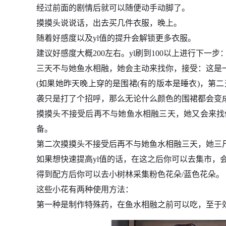
经过前面的剧情后就可以随便动手动脚了。
摸摸头说说话，出去买几件衣服，晚上。
随着好感度以及yl值的提升会解锁更多衣服。
建议好感度大概200左右。yl刷到100以上进行下一步
三天不与她鱼水相融，她会主动来找你，接受：这是一
(如果她昨天晚上穿的是围裙(有的版本是睡衣)，第
袭只是打了个招呼，那么无论什么颜色的围裙都会变成
摸摸头不接受后再不与她鱼水相融三天，她又会来找你
备。
第二次摸摸头不接受后再不与她鱼水相融三天，她三
如果想快速提高yl值的话，在这之后你可以去集市，会遇
得到配方后你可以去小树林采集粉色花朵/蓝色花朵。
这些小花有两种使用方法：
第一种是制作特殊药，在鱼水相融之前可以吃，至于