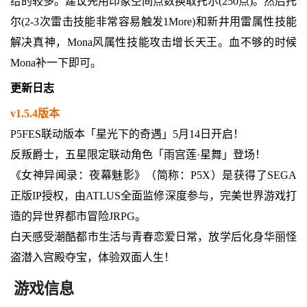
给的较多。建议先用印象空间点数换取托尔(250点)。然后托
尔(2-3次雷击技能非常容易触发1More)和新井用雷属性技能
解决真神，Mona风属性技能攻击增长天王。血不够的时候
Mona补一下即可。
更新日志
v1.5.4版本
P5FES联动版本「星光下的奇遇」5月14日开启！
反叛爵士，五星限定联动角色「雨宫莲·星舞」登场！
《女神异闻录：夜幕魅影》（简称：P5X）是获得了SEGA
正版IP授权，由ATLUS全面监修深度参与，完美世界游戏打
造的异世界都市冒险JRPG。
白天感受潮酷都市生活与青春恋爱日常，放学后化身华丽怪
盗潜入宫殿夺宝，体验双面人生！
游戏信息