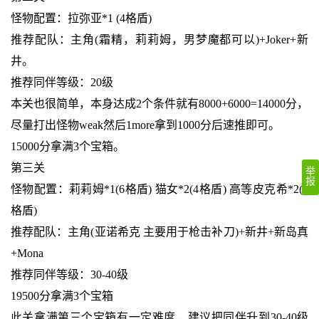
怪物配置：拉弥亚*1 (4格盾)
推荐配队：主角(霜精，莉莉姆，男梦魔都可以)+Joker+新
井。
推荐同伴等级：20级
本关也很简单，本身达成2个条件就有8000+6000=14000分，
尽量打出怪物weak然后1more拿到1000分后速推即可。
15000分拿满3个宝箱。
第三关
举
报
怪物配置：莉莉姆*1(6格盾) 猫女*2(4格盾) 高等皮克希*2(4
格盾)
推荐配队：主角(亚诺希克 主要用于枪击补刀)+新井+新岛真
+Mona
推荐同伴等级：30-40级
19500分拿满3个宝箱
此关拿满第三个宝箱有一定难度，建议把同伴升到30-40级