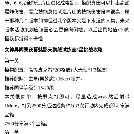
命，6+6完全能使片山进化成电副c，搭配真田可以打出高额
爆炸伤害，看完技能总结就是片山的技能伤害倍率很高，属
于那种几个版本的神但过几个版本又是下水道的人物，未来
版本活动策划应该重心会更偏向倒地，以后出倒地值x10的
怪我都觉得不奇怪
女神异闻录夜幕魅影天鹅绒试炼全3星挑战攻略
第一关
怪物配置：高等皮克希*2(3格盾) 大天使*1(3格盾)
推荐配队：主角(男梦魔)+Joker+新井。
推荐同伴等级：15-20级
本关很简单，按弱点打即可，尽量造成weak然后附带
1More，打到2500分后达成条件1(33次行动内完成)即可拿满
宝箱
7500分拿满3个宝箱。
第二关