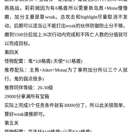
再挑战。莉莉姆因为有6格盾所以需要新岛真+Mona慢慢
磨，加分主要是靠weak。总攻击和highlight尽量取消不发
动，后期可以适当让不能打出weak的伙伴防御防止分不够。
磨到5500分后加上30次行动内完成和不阵亡人数的分值就可
以完成目标。
第四关
怪物配置：鬼*1(8格盾) 天使*1(1格盾)
推荐配队：主角+Joker+Mona(为了拿附加分所以三个人就
行，鬼的弱点很多)
推荐同伴等级：20-30级
29000分拿满所有宝箱
实际上完成3个任务条件就有30000分了，所以此关很简单，
算好weak速推即可。
第五关
怪物配置：克洛托*1(8格盾) 山灵*2(4格盾)