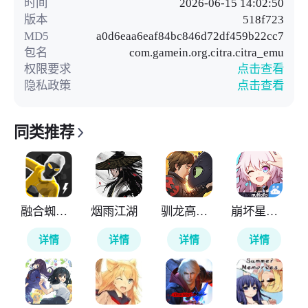
时间
2026-06-15 14:02:50
版本
518f723
MD5
a0d6eaa6eaf84bc846d72df459b22cc7
包名
com.gamein.org.citra.citra_emu
权限要求
点击查看
隐私政策
点击查看
同类推荐
融合蜘蛛侠
烟雨江湖
驯龙高手旅程
崩坏星穹铁道云游戏
详情
详情
详情
详情