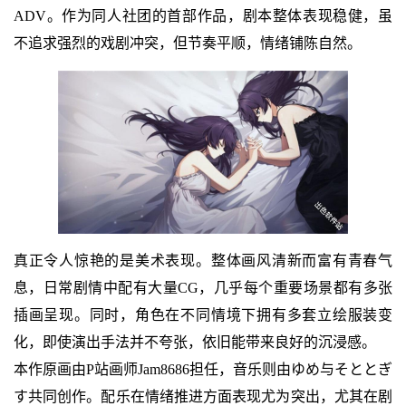
ADV。作为同人社团的首部作品，剧本整体表现稳健，虽
不追求强烈的戏剧冲突，但节奏平顺，情绪铺陈自然。
真正令人惊艳的是美术表现。整体画风清新而富有青春气
息，日常剧情中配有大量CG，几乎每个重要场景都有多张
插画呈现。同时，角色在不同情境下拥有多套立绘服装变
化，即使演出手法并不夸张，依旧能带来良好的沉浸感。
本作原画由P站画师Jam8686担任，音乐则由ゆめ与そととぎ
す共同创作。配乐在情绪推进方面表现尤为突出，尤其在剧