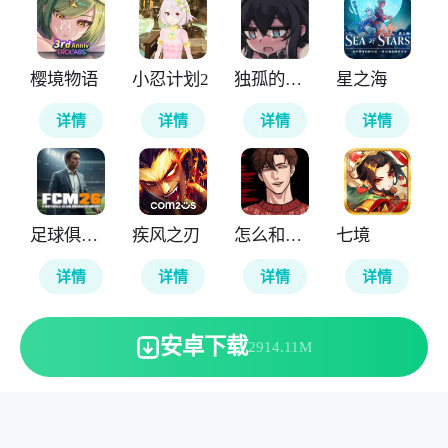
樱境物语
小忍计划2
独孤的女孩子物语
星之海
详情
详情
详情
详情
足球俱乐部经理2026
疾风之刃
怎么和病娇男友分手
七境
详情
详情
详情
详情
安卓下载
2914.11M
本站所有软件来自互联网，版权归原著所有。敬请来信告知
(123server@cisis.com.cn)。
湘ICP备2025151250号-1