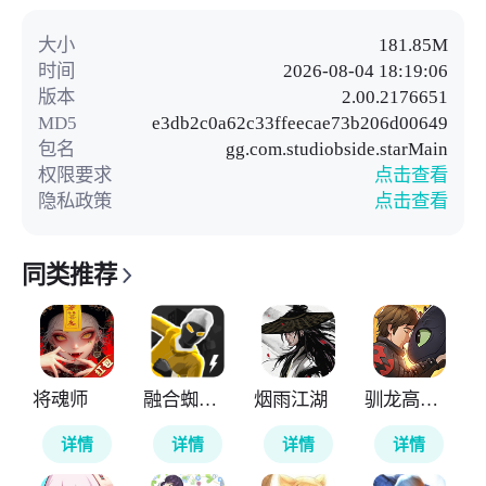
大小
181.85M
时间
2026-08-04 18:19:06
版本
2.00.2176651
MD5
e3db2c0a62c33ffeecae73b206d00649
包名
gg.com.studiobside.starMain
权限要求
点击查看
隐私政策
点击查看
同类推荐
将魂师
融合蜘蛛侠
烟雨江湖
驯龙高手旅程
详情
详情
详情
详情