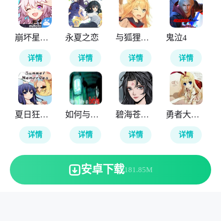
崩坏星穹铁道云游戏
永夏之恋
与狐狸的日常
鬼泣4
详情
详情
详情
详情
夏日狂想曲
如何与实体约会
碧海苍云录
勇者大战魔物娘
详情
详情
详情
详情
安卓下载
181.85M
本站所有软件来自互联网，版权归原著所有。敬请来信告知
(123server@cisis.com.cn)。
湘ICP备2025151250号-1