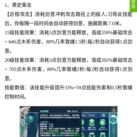
举
1、萧史乘龙
报
【近程攻击】消耗剑意冲刺攻击路径上的敌人;习得此技能
后，你每隔一段时间会自动获得剑意，施展距离:7.0米。
15级技能效果：消耗3点剑意方能释放，造成359%基础攻击
+ 646点木系伤害，80%几率致缠1.5秒;每2秒自动获得1点剑
意。
20级技能效果：消耗3点剑意方能释放，造成392%基础攻击
+ 705点木系伤害，80%几率致缠2秒;每2秒自动获得1点剑
意。
技能数值：该技能升级提升33%+59点技能伤害和0.5秒致缠
控制时间。