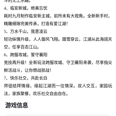
斗的无上乐趣。
4、临安新城，绝美忘忧
耗时九月制作临安新主城，前所未有大视角。全新新手村，
精雕细琢完美传承，打造有爱江湖！
5、万水千山，我意凌云
轻功纵情升级，人人御风飞翔。踏雪穿云，江湖从此海阔天
空，任享百态江山。
6、跨服攻城，誓守襄阳
竞技再升级！全新玩法跨服攻城、守卫襄阳来袭，尽享指尖
鲜活战斗，让你想战就战！
7、快乐社交，共赴长白
师徒结拜情缘，缘起江湖而一往情深。双人交互，家园玩
法，家族聚餐，欢乐社交自由自在。
游戏信息