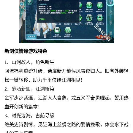
新剑侠情缘游戏特色
1、山河故人，角色新生
回流福利重磅升级，柴扉新开静候风雪夜归人。旧有外装轻
松一键转移，助力千里侠缘江湖相见！
2、醇酒新酿，江湖新篇
金军步步紧逼，江湖人人自危，龙五义军奋勇崛起，誓用热
血开创新的篇章！
3、时光沧海，古船寻缘
绝美史诗剧情，见证海上丝绸之路的爱情挽歌，体会水下战