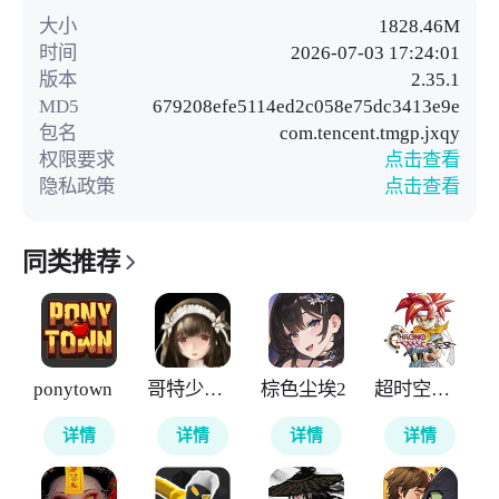
大小
1828.46M
时间
2026-07-03 17:24:01
版本
2.35.1
MD5
679208efe5114ed2c058e75dc3413e9e
包名
com.tencent.tmgp.jxqy
权限要求
点击查看
隐私政策
点击查看
同类推荐
ponytown
哥特少女勇闯恶魔城2
棕色尘埃2
超时空之轮
详情
详情
详情
详情