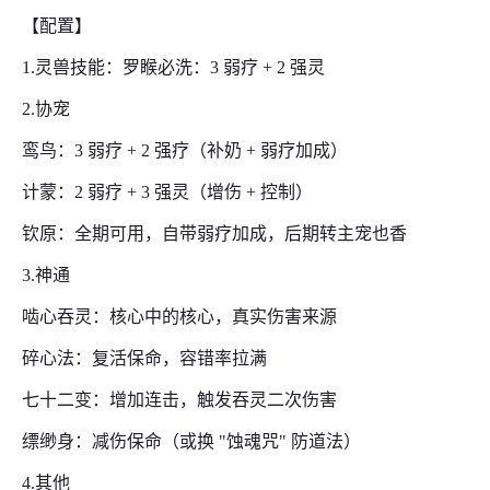
【配置】
1.灵兽技能：罗睺必洗：3 弱疗 + 2 强灵
2.协宠
鸾鸟：3 弱疗 + 2 强疗（补奶 + 弱疗加成）
计蒙：2 弱疗 + 3 强灵（增伤 + 控制）
钦原：全期可用，自带弱疗加成，后期转主宠也香
3.神通
啮心吞灵：核心中的核心，真实伤害来源
碎心法：复活保命，容错率拉满
七十二变：增加连击，触发吞灵二次伤害
缥缈身：减伤保命（或换 "蚀魂咒" 防道法）
4.其他