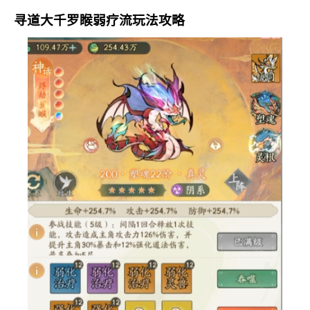
寻道大千罗睺弱疗流玩法攻略