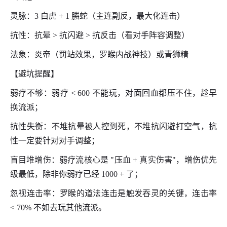
灵脉：3 白虎 + 1 螣蛇（主连副反，最大化连击）
抗性：抗晕 > 抗闪避 > 抗反击（看对手阵容调整）
法象：炎帝（罚站效果，罗睺内战神技）或青狮精
【避坑提醒】
弱疗不够：弱疗 < 600 不能玩，对面回血都压不住，趁早
换流派；
抗性失衡：不堆抗晕被人控到死，不堆抗闪避打空气，抗
性一定要针对对手调整；
盲目堆增伤：弱疗流核心是 "压血 + 真实伤害"，增伤优先
级最低，除非你弱疗已经 1000 + 了；
忽视连击率：罗睺的道法连击是触发吞灵的关键，连击率
< 70% 不如去玩其他流派。