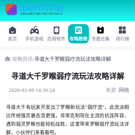
首页
手机游戏
应用软件
攻略教程
专题合集
排行榜
/
攻略资讯
/
寻道大千罗睺弱疗流玩法攻略详解
寻道大千罗睺弱疗流玩法攻略详解
2026-02-09 14:39:24
来源
网络
寻道大千有玩家开发出了罗睺新玩法“弱疗流”，此流派相
比传统强灵暴击流更强，非常克制现在主流的抗连阵容，
遇到弱灵罗睺也能轻松战胜，这里带来罗睺弱疗流玩法详
解，小伙伴们来看看吧。