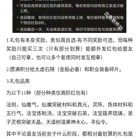
1.礼包有本身奖励，类似周自选-有不同奖励可选，但每种
奖励只能买三次（只有部分划算）能额外发红包给盟友
（自己可拿，也可以多个氪佬同时发互相拿）
2.攒满积分给太虚石随（金船必备）和职业装备碎片。
3.礼包品类
为以下11种（部分种类仅高阶红包有）
法则，仙魔气，仙魔突破材料和真元，灵阵，炼体材料和
五行气，法宝炼制汤，法宝突破石英，法宝蕴养琉璃，弟
子灵根突破天晶，天道树道果神木心，寻仙令。
其中不论道友当前处于什么阶段，都相对最划算的礼包是