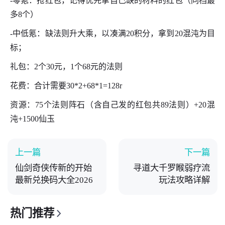
-零氪：抢红包，记得优先拿自己缺的材料的红包（同档最
多8个）
-中低氪：缺法则升大乘，以凑满20积分，拿到20混沌为目
标；
礼包：2个30元，1个68元的法则
花费：合计需要30*2+68*1=128r
资源：75个法则阵石（含自己发的红包共89法则）+20混
沌+1500仙玉
上一篇
下一篇
仙剑奇侠传新的开始
寻道大千罗睺弱疗流
最新兑换码大全2026
玩法攻略详解
热门推荐