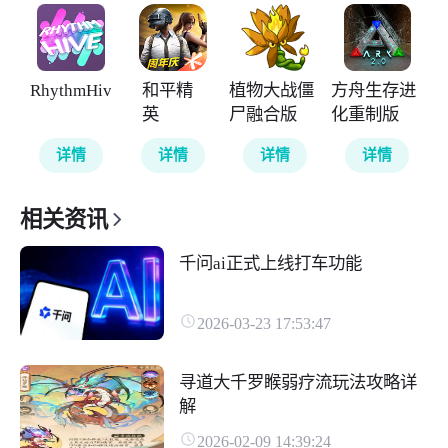
RhythmHive
和平精
植物大战僵
方舟生存进
英
尸融合版
化重制版
详情
详情
详情
详情
相关资讯
千问ai正式上线打车功能
2026-03-23 17:53:47
寻道大千罗睺弱疗流玩法攻略详
解
2026-02-09 14:39:24