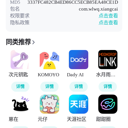
MD5
3337FC482CB4ED86CC5ECB85EA48CE1D
包名
com.wlwq.xiangcai
权限要求
点击查看
隐私政策
点击查看
同类推荐
次元钥匙
KOMOYO
Dady AI
水月雨调音软件
详情
详情
详情
详情
崽在
元仔
天涯社区
甜甜圈