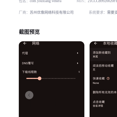
包名：
com.youxiang.venera
MD5：
21CCCB9920020F
厂商：
苏州优像网络科技有限公司
系统要求：
需要支
截图预览