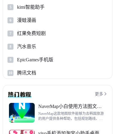
kimi智能助手
5
漫蛙漫画
6
红果免费短剧
7
汽水音乐
8
EpicGames手机版
9
腾讯文档
10
更多

NaverMap小白使用方法图文教程
NaverMap这款地图软件能够为去韩国旅游
的用户提供各种帮助，包括规划路线、导
航、查看店铺等，内置功能非常丰富，这
里给大家带来NaverMap使用方法以及下载
vivo手机添加淘宝小助手桌面挂件方法