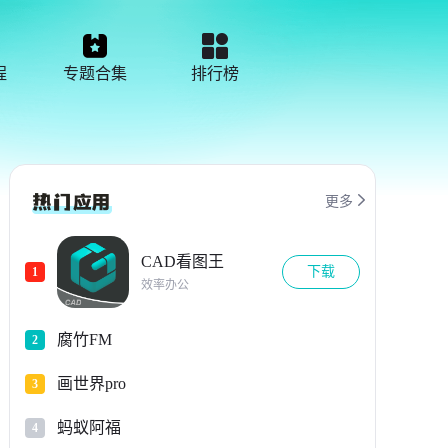
程
专题合集
排行榜

更多
CAD看图王
下载
1
效率办公
腐竹FM
2
画世界pro
3
蚂蚁阿福
4