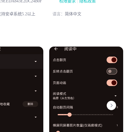
|
E9EEDA843E2DC24B0F
权限要求
隐私政策
持安卓系统5.2以上
语言：
简体中文