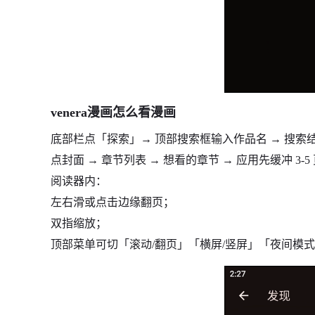
venera漫画怎么看漫画
底部栏点「探索」→ 顶部搜索框输入作品名 → 搜索
点封面 → 章节列表 → 想看的章节 → 应用先缓冲 3-
阅读器内：
左右滑或点击边缘翻页；
双指缩放；
顶部菜单可切「滚动/翻页」「横屏/竖屏」「夜间模