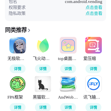
包名
com.android.vending
权限要求
点击查看
隐私政策
点击查看
同类推荐
无极软件库
飞火动态壁纸
top桌面小组件
爱压缩
详情
详情
详情
详情
FPA框架
黑猫软件库
AndWobble
讯飞输入法
详情
详情
详情
详情