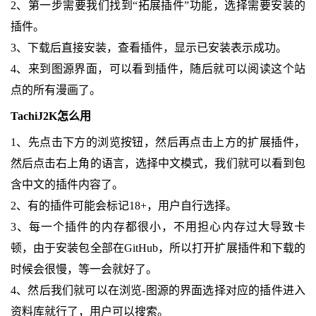
2、第一步需要我们找到“拓展插件”功能，选择需要安装的
插件。
3、下载后直接安装，查看插件，显示已安装表示成功。
4、来到图源界面，可以看到插件，随后就可以阅读这个站
点的所有漫画了。
TachiJ2K怎么用
1、先点击下方的浏览按钮，然后再点击上方的扩展插件，
然后点击右上角的语言，选择中文模式，我们就可以看到包
含中文的插件内容了。
2、有的插件可能会标记18+，用户自行选择。
3、每一个插件的内存都很小，不用担心内存过大导致卡
顿，由于安装包全部在GitHub，所以打开扩展插件和下载的
时候会很慢，等一会就好了。
4、然后我们就可以在浏览-图源的界面选择对应的插件进入
资料库就行了，用户可以搜索。