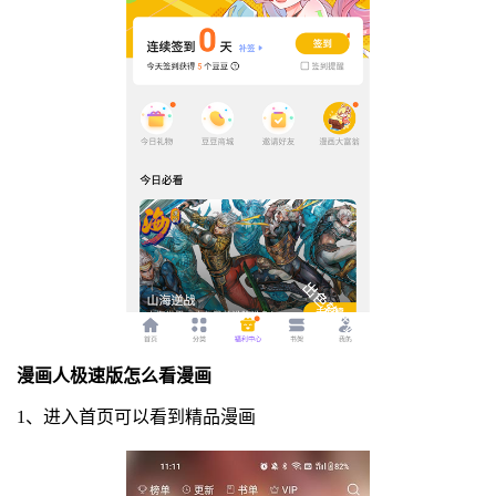
漫画人极速版怎么看漫画
1、进入首页可以看到精品漫画