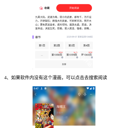
4、如果软件内没有这个漫画，可以点击去搜索阅读