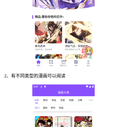
2、有不同类型的漫画可以阅读