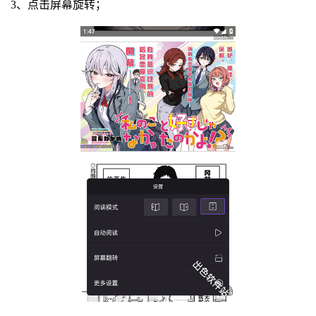
3、点击屏幕旋转；