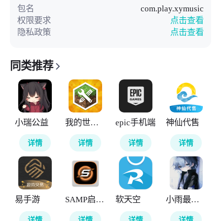
包名
com.play.xymusic
权限要求
点击查看
隐私政策
点击查看
同类推荐
小瑞公益
我的世界MOD制作器
epic手机端
神仙代售
详情
详情
详情
详情
易手游
SAMP启动器
软天空
小雨最强连点
详情
详情
详情
详情