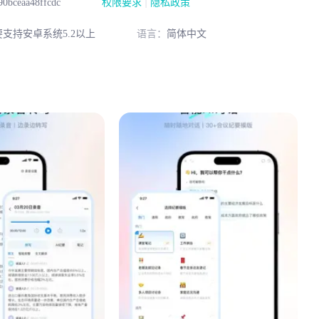
|
0bceaa48ffcdc
权限要求
隐私政策
要支持安卓系统5.2以上
语言：
简体中文