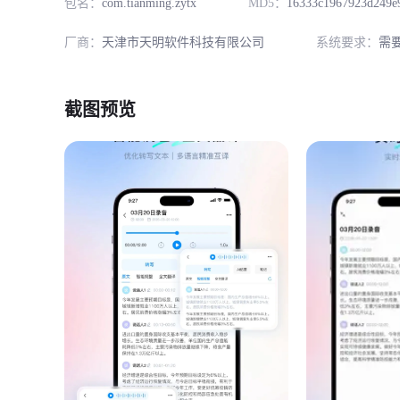
包名：
com.tianming.zytx
MD5：
16333c1967923d249e9
厂商：
天津市天明软件科技有限公司
系统要求：
需
截图预览