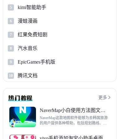
kimi智能助手
5
漫蛙漫画
6
红果免费短剧
7
汽水音乐
8
EpicGames手机版
9
腾讯文档
10
更多

NaverMap小白使用方法图文教程
NaverMap这款地图软件能够为去韩国旅游
的用户提供各种帮助，包括规划路线、导
航、查看店铺等，内置功能非常丰富，这
里给大家带来NaverMap使用方法以及下载
vivo手机添加淘宝小助手桌面挂件方法