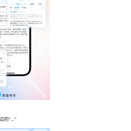
“...”