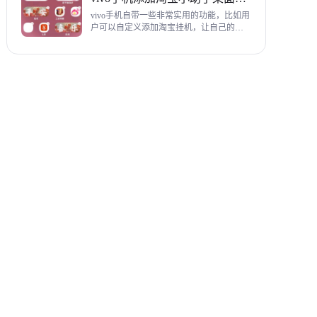
教程，希望对各位有帮助。
vivo手机自带一些非常实用的功能，比如用
户可以自定义添加淘宝挂机，让自己的购
物信息直接在手机桌面上展示，使用起来
相当方便，下面为大家带来添加淘宝小助
手桌面挂件详细图文教程。