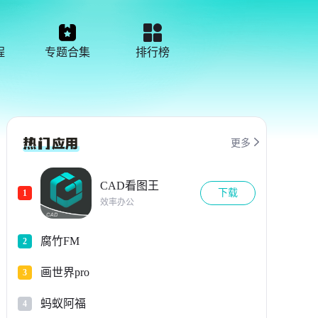
程
专题合集
排行榜

更多
CAD看图王
下载
1
效率办公
腐竹FM
2
画世界pro
3
蚂蚁阿福
4