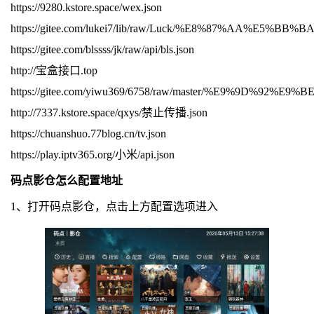
https://9280.kstore.space/wex.json
https://gitee.com/lukei7/lib/raw/Luck/%E8%87%AA%E5%BB%BA
https://gitee.com/blssss/jk/raw/api/bls.json
http://宝盒接口.top
https://gitee.com/yiwu369/6758/raw/master/%E9%9D%92%E9%BE
http://7337.kstore.space/qxys/禁止传播.json
https://chuanshuo.77blog.cn/tv.json
https://play.iptv365.org/小米/api.json
码点影仓怎么配置地址
1、打开码点影仓，点击上方配置选项进入