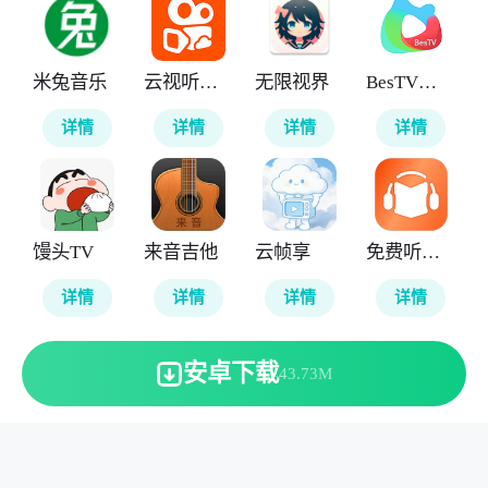
米兔音乐
云视听快TV
无限视界
BesTV粤视厅
详情
详情
详情
详情
馒头TV
来音吉他
云帧享
免费听书王
详情
详情
详情
详情
安卓下载
43.73M
本站所有软件来自互联网，版权归原著所有。敬请来信告知
(123server@cisis.com.cn)。
湘ICP备2025151250号-1