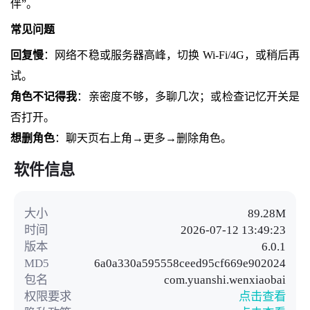
伴”。
常见问题
回复慢
：网络不稳或服务器高峰，切换 Wi‑Fi/4G，或稍后再
试。
角色不记得我
：亲密度不够，多聊几次；或检查记忆开关是
否打开。
想删角色
：聊天页右上角→更多→删除角色。
软件信息
大小
89.28M
时间
2026-07-12 13:49:23
版本
6.0.1
MD5
6a0a330a595558ceed95cf669e902024
包名
com.yuanshi.wenxiaobai
权限要求
点击查看