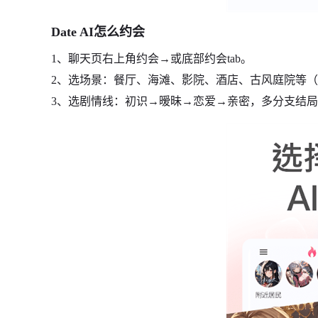
Date AI怎么约会
1、聊天页右上角约会→或底部约会tab。
2、选场景：餐厅、海滩、影院、酒店、古风庭院等（免
3、选剧情线：初识→暧昧→恋爱→亲密，多分支结