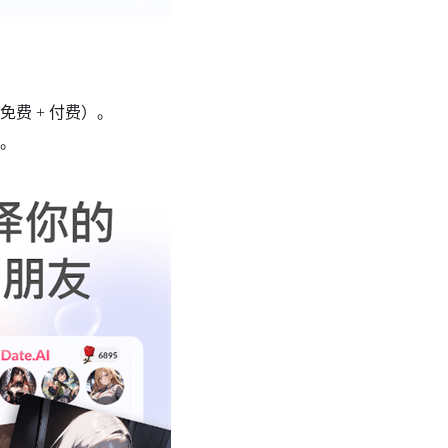
费 + 付费）。
局。