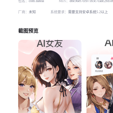
包名：
com.dateai
MD5：
dbe36ef7cc071b3c7cadc2fd1e
厂商：
未知
系统要求：
需要支持安卓系统5.2以上
截图预览