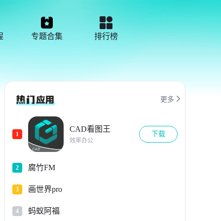
程
专题合集
排行榜

更多
CAD看图王
下载
1
效率办公
腐竹FM
2
画世界pro
3
蚂蚁阿福
4