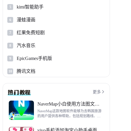
kimi智能助手
5
漫蛙漫画
6
红果免费短剧
7
汽水音乐
8
EpicGames手机版
9
腾讯文档
10
更多

NaverMap小白使用方法图文教程
NaverMap这款地图软件能够为去韩国旅游
的用户提供各种帮助，包括规划路线、导
航、查看店铺等，内置功能非常丰富，这
里给大家带来NaverMap使用方法以及下载
vivo手机添加淘宝小助手桌面挂件方法