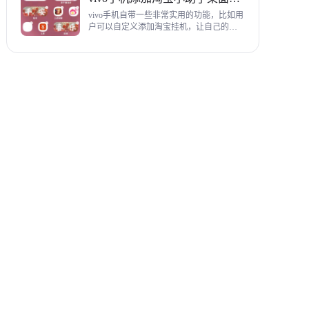
教程，希望对各位有帮助。
vivo手机自带一些非常实用的功能，比如用
户可以自定义添加淘宝挂机，让自己的购
物信息直接在手机桌面上展示，使用起来
相当方便，下面为大家带来添加淘宝小助
手桌面挂件详细图文教程。