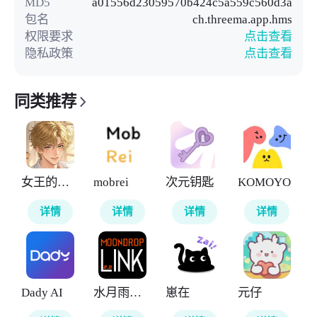
MD5
a01556d23059570b424c5a559c560d3a
包名
ch.threema.app.hms
权限要求
点击查看
隐私政策
点击查看
同类推荐
女王的声阁
mobrei
次元钥匙
KOMOYO
详情
详情
详情
详情
Dady AI
水月雨调音软件
崽在
元仔