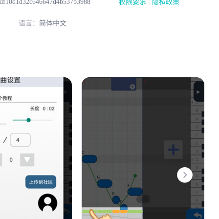
|
0df10d1d32c646647d4b537b3988
权限要求
隐私政策
语言：
简体中文