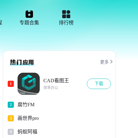
程
专题合集
排行榜

更多
CAD看图王
下载
1
效率办公
腐竹FM
2
画世界pro
3
蚂蚁阿福
4