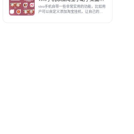
教程，希望对各位有帮助。
vivo手机自带一些非常实用的功能，比如用
户可以自定义添加淘宝挂机，让自己的购
物信息直接在手机桌面上展示，使用起来
相当方便，下面为大家带来添加淘宝小助
手桌面挂件详细图文教程。