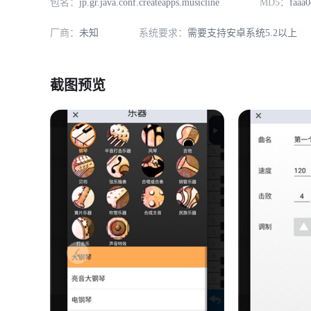
包名：
jp.gr.java.conf.createapps.musicline
MD5：
faaa
厂商：
未知
系统要求：
需要支持安卓系统5.2以上
截图预览