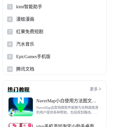
kimi智能助手
5
漫蛙漫画
6
红果免费短剧
7
汽水音乐
8
EpicGames手机版
9
腾讯文档
10
更多

NaverMap小白使用方法图文教程
NaverMap这款地图软件能够为去韩国旅游
的用户提供各种帮助，包括规划路线、导
航、查看店铺等，内置功能非常丰富，这
里给大家带来NaverMap使用方法以及下载
vivo手机添加淘宝小助手桌面挂件方法