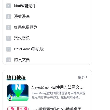
kimi智能助手
5
漫蛙漫画
6
红果免费短剧
7
汽水音乐
8
EpicGames手机版
9
腾讯文档
10
更多

NaverMap小白使用方法图文教程
NaverMap这款地图软件能够为去韩国旅游
的用户提供各种帮助，包括规划路线、导
航、查看店铺等，内置功能非常丰富，这
里给大家带来NaverMap使用方法以及下载
vivo手机添加淘宝小助手桌面挂件方法