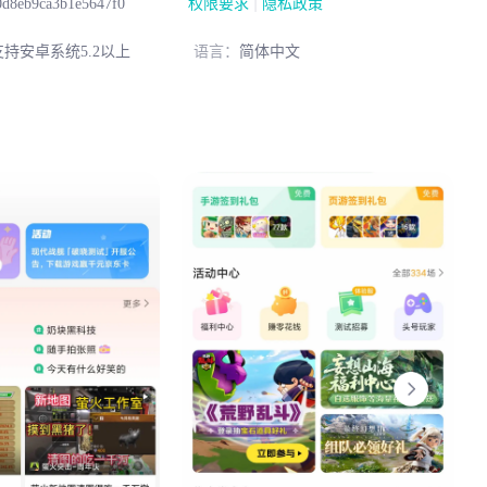
|
0d8eb9ca3b1e5647f0
权限要求
隐私政策
持安卓系统5.2以上
语言：
简体中文