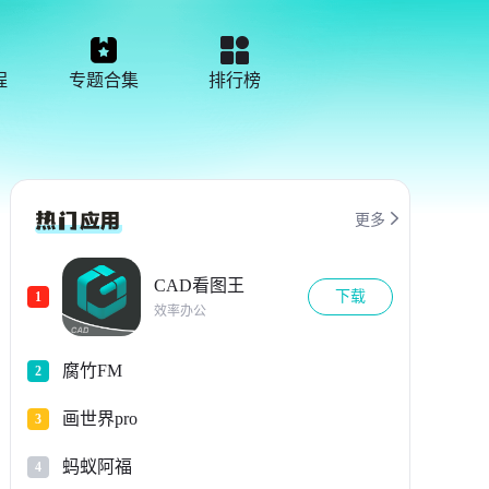
程
专题合集
排行榜

更多
CAD看图王
下载
1
效率办公
腐竹FM
2
画世界pro
3
蚂蚁阿福
4