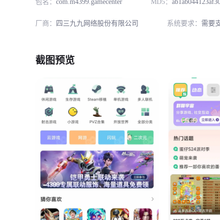
包名：
com.m4399.gamecenter
MD5：
ab1ab044123af3
厂商：
四三九九网络股份有限公司
系统要求：
需要支
截图预览