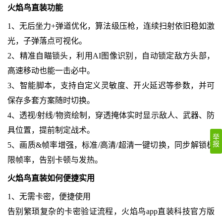
火焰鸟直装功能
1、无后坐力+弹道优化，算法级压枪，连续扫射依旧稳如激
光，子弹落点可视化。
2、精准自瞄锁头，利用AI图像识别，自动锁定敌方头部，
高速移动也能一击必中。
3、智能脚本，支持自定义灵敏度、开火延迟等参数，并可
保存多套方案随时切换。
4、透视/射线/物资绘制，穿透掩体实时显示敌人、武器、防
具位置，提前制定战术。
举
报
5、画质&帧率增强，标准/高清/超清一键切换，同步解锁极
限帧率，告别卡顿与发热。
火焰鸟直装如何便捷实用
1、无需卡密，便捷使用
告别繁琐复杂的卡密验证流程，火焰鸟app直装科技官方版