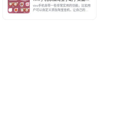
教程，希望对各位有帮助。
vivo手机自带一些非常实用的功能，比如用
户可以自定义添加淘宝挂机，让自己的购
物信息直接在手机桌面上展示，使用起来
相当方便，下面为大家带来添加淘宝小助
手桌面挂件详细图文教程。