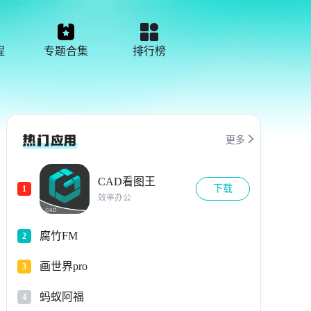
程
专题合集
排行榜

更多
CAD看图王
下载
1
效率办公
腐竹FM
2
画世界pro
3
蚂蚁阿福
4