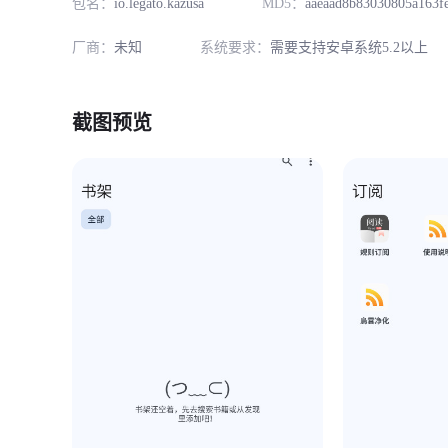
包名：
io.legato.kazusa
MD5：
aaeaad8b83030805a163f
厂商：
未知
系统要求：
需要支持安卓系统5.2以上
截图预览