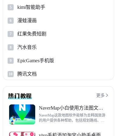
kimi智能助手
5
漫蛙漫画
6
红果免费短剧
7
汽水音乐
8
EpicGames手机版
9
腾讯文档
10
更多

NaverMap小白使用方法图文教程
NaverMap这款地图软件能够为去韩国旅游
的用户提供各种帮助，包括规划路线、导
航、查看店铺等，内置功能非常丰富，这
里给大家带来NaverMap使用方法以及下载
vivo手机添加淘宝小助手桌面挂件方法