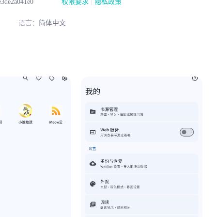
|
e3de2a041e0
权限要求
隐私政策
语言：
简体中文