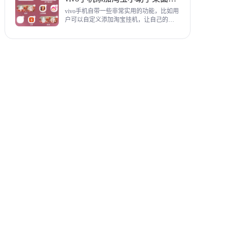
教程，希望对各位有帮助。
vivo手机自带一些非常实用的功能，比如用
户可以自定义添加淘宝挂机，让自己的购
物信息直接在手机桌面上展示，使用起来
相当方便，下面为大家带来添加淘宝小助
手桌面挂件详细图文教程。