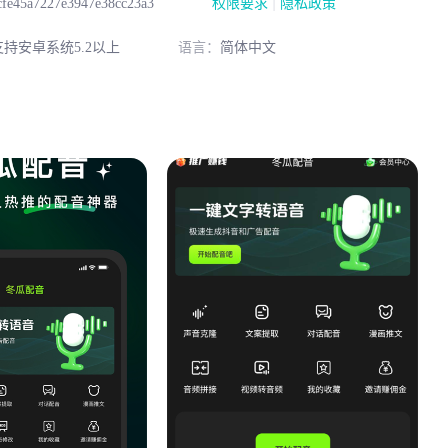
|
cfe45a7227e3947e38cc23a3
权限要求
隐私政策
持安卓系统5.2以上
语言：
简体中文