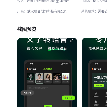
包名：
com.udreamtech.dongguavoice
MD5：
6c12e239
厂商：
武汉联合创想科技有限公司
系统要求：
需要支
截图预览