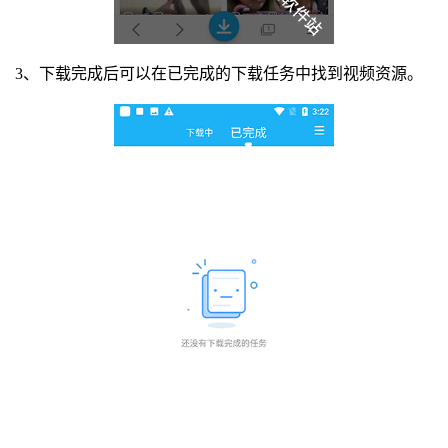
3、下载完成后可以在已完成的下载任务中找到视频资源。