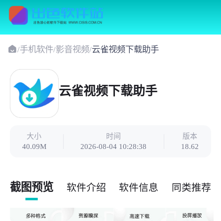
/
手机软件
/
影音视频
/
云雀视频下载助手
云雀视频下载助手
大小
时间
版本
40.09M
2026-08-04 10:28:38
18.62
截图预览
软件介绍
软件信息
同类推荐