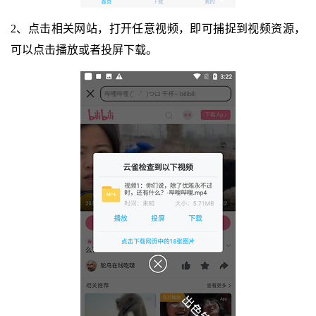
2、点击相关网站，打开任意视频，即可捕捉到视频资源，
可以点击播放或者投屏下载。