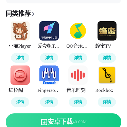
同类推荐
小喵Player
爱壹帆TV版
QQ音乐车机版
蜂蜜TV
详情
详情
详情
详情
红杉阁
Fingersonic
音乐时刻
Rockbox
详情
详情
详情
详情
安卓下载
40.09M