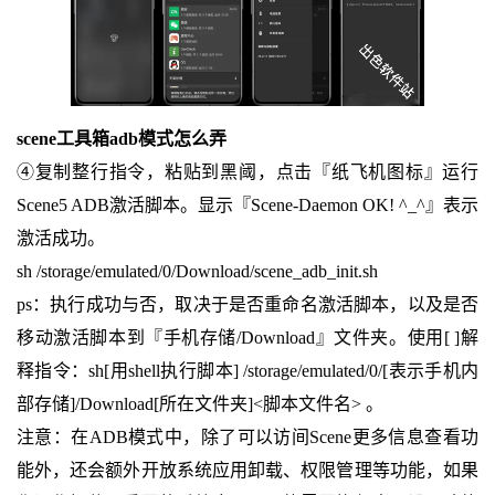
scene工具箱adb模式怎么弄
④复制整行指令，粘贴到黑阈，点击『纸飞机图标』运行
Scene5 ADB激活脚本。显示『Scene-Daemon OK! ^_^』表示
激活成功。
sh /storage/emulated/0/Download/scene_adb_init.sh
ps：执行成功与否，取决于是否重命名激活脚本，以及是否
移动激活脚本到『手机存储/Download』文件夹。使用[ ]解
释指令：sh[用shell执行脚本] /storage/emulated/0/[表示手机内
部存储]/Download[所在文件夹]<脚本文件名> 。
注意：在ADB模式中，除了可以访间Scene更多信息查看功
能外，还会额外开放系统应用卸载、权限管理等功能，如果