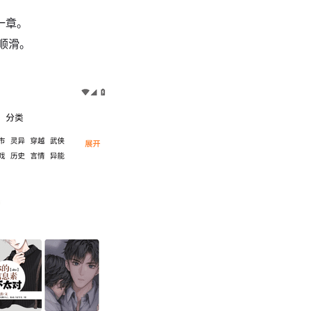
一章。
超顺滑。