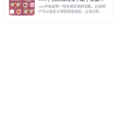
教程，希望对各位有帮助。
vivo手机自带一些非常实用的功能，比如用
户可以自定义添加淘宝挂机，让自己的购
物信息直接在手机桌面上展示，使用起来
相当方便，下面为大家带来添加淘宝小助
手桌面挂件详细图文教程。