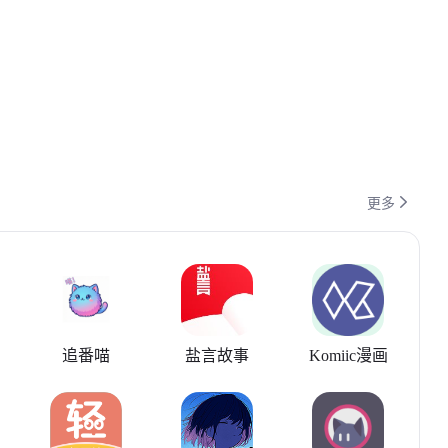

更多
追番喵
盐言故事
Komiic漫画