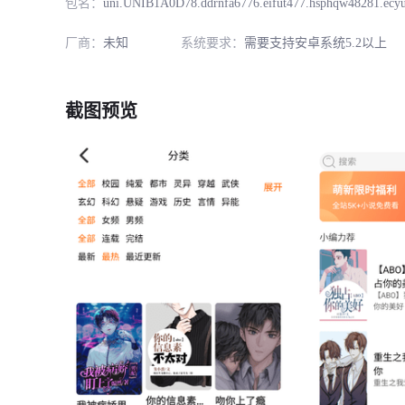
包名：
uni.UNIB1A0D78.ddrnfa6776.eifut477.hsphqw48281.ecyup83.exavpz5
厂商：
未知
系统要求：
需要支持安卓系统5.2以上
截图预览