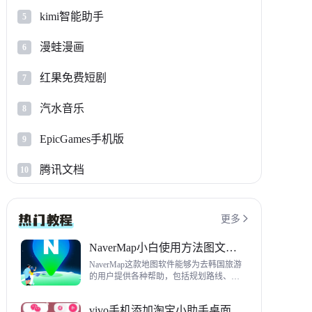
kimi智能助手
5
漫蛙漫画
6
红果免费短剧
7
汽水音乐
8
EpicGames手机版
9
腾讯文档
10
更多

NaverMap小白使用方法图文教程
NaverMap这款地图软件能够为去韩国旅游
的用户提供各种帮助，包括规划路线、导
航、查看店铺等，内置功能非常丰富，这
里给大家带来NaverMap使用方法以及下载
vivo手机添加淘宝小助手桌面挂件方法