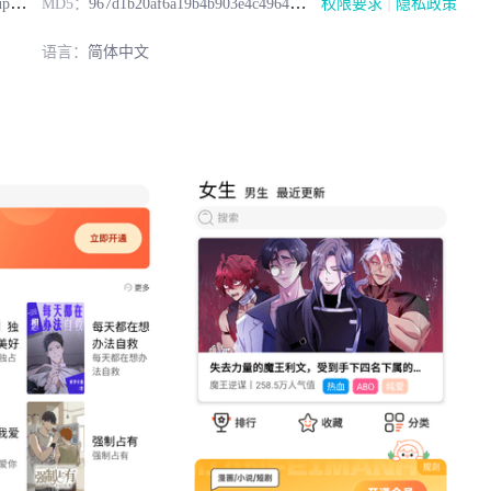
|
70
MD5：
967d1b20af6a19b4b903e4c49642dd39
权限要求
隐私政策
语言：
简体中文