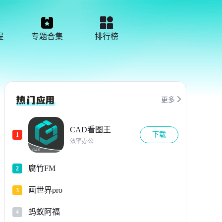
程
专题合集
排行榜

更多
CAD看图王
下载
1
效率办公
腐竹FM
2
画世界pro
3
蚂蚁阿福
4