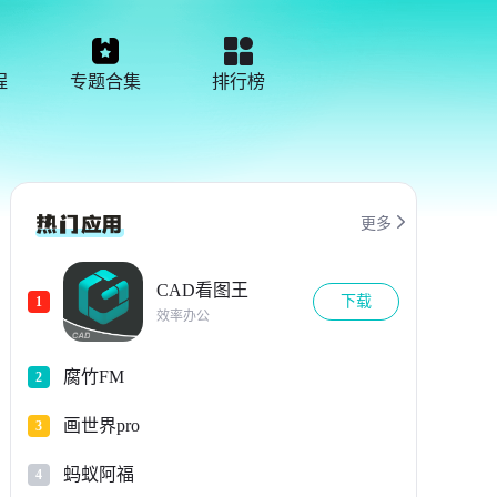
程
专题合集
排行榜

更多
CAD看图王
下载
1
效率办公
腐竹FM
2
画世界pro
3
蚂蚁阿福
4