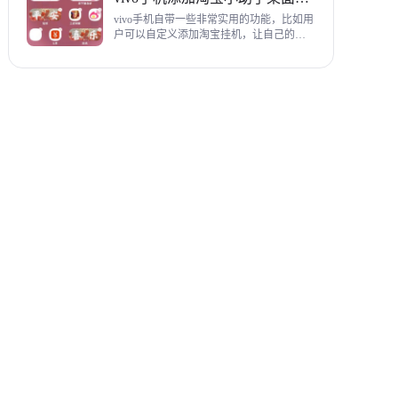
教程，希望对各位有帮助。
vivo手机自带一些非常实用的功能，比如用
户可以自定义添加淘宝挂机，让自己的购
物信息直接在手机桌面上展示，使用起来
相当方便，下面为大家带来添加淘宝小助
手桌面挂件详细图文教程。