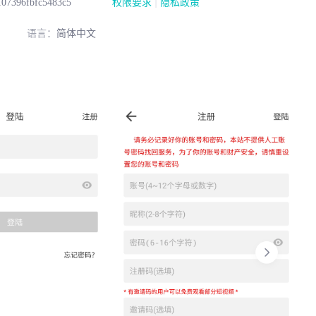
|
107396fbfc5483c5
权限要求
隐私政策
语言：
简体中文