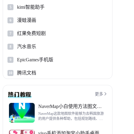
kimi智能助手
5
漫蛙漫画
6
红果免费短剧
7
汽水音乐
8
EpicGames手机版
9
腾讯文档
10
更多

NaverMap小白使用方法图文教程
NaverMap这款地图软件能够为去韩国旅游
的用户提供各种帮助，包括规划路线、导
航、查看店铺等，内置功能非常丰富，这
里给大家带来NaverMap使用方法以及下载
vivo手机添加淘宝小助手桌面挂件方法