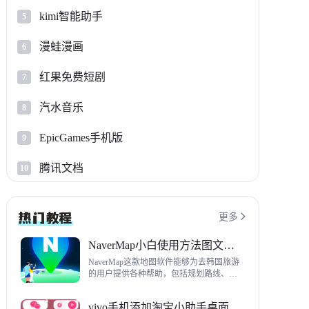
kimi智能助手
5
漫蛙漫画
6
红果免费短剧
7
汽水音乐
8
EpicGames手机版
9
腾讯文档
10
更多

NaverMap小白使用方法图文教程
NaverMap这款地图软件能够为去韩国旅游
的用户提供各种帮助，包括规划路线、导
航、查看店铺等，内置功能非常丰富，这
里给大家带来NaverMap使用方法以及下载
vivo手机添加淘宝小助手桌面挂件方法