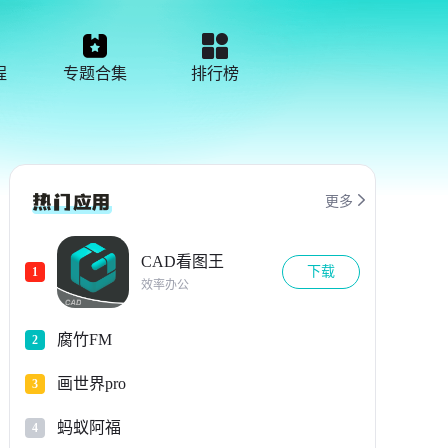
程
专题合集
排行榜

更多
CAD看图王
下载
1
效率办公
腐竹FM
2
画世界pro
3
蚂蚁阿福
4