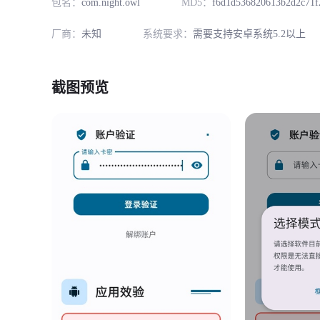
包名：
com.night.owl
MD5：
f6d1d536820613b2d2c71f
厂商：
未知
系统要求：
需要支持安卓系统5.2以上
截图预览