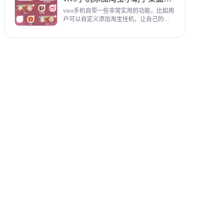
教程，希望对各位有帮助。
vivo手机自带一些非常实用的功能，比如用
户可以自定义添加淘宝挂机，让自己的购
物信息直接在手机桌面上展示，使用起来
相当方便，下面为大家带来添加淘宝小助
手桌面挂件详细图文教程。