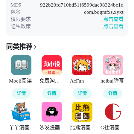
MD5
922b20fd710bd51f6599dac98324be1d
包名
com.bqgmfxs.xyxt
权限要求
点击查看
隐私政策
点击查看
同类推荐
Moeli阅读
免费淘小说
AcFun
heibai弹幕
详情
详情
详情
详情
丫丫漫画
沙发漫画
比熊漫画
G社漫画