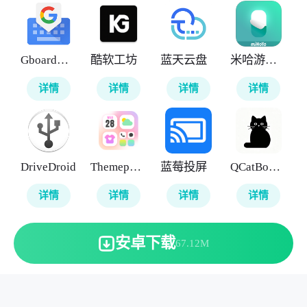
Gboard输入法
酷软工坊
蓝天云盘
米哈游人工桌面
详情
详情
详情
详情
DriveDroid
Themepack
蓝莓投屏
QCatBox七猫小说下载器
详情
详情
详情
详情
安卓下载
67.12M
本站所有软件来自互联网，版权归原著所有。敬请来信告知
(123server@cisis.com.cn)。
湘ICP备2025151250号-1