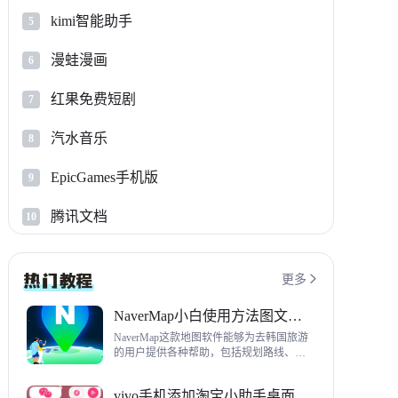
kimi智能助手
5
漫蛙漫画
6
红果免费短剧
7
汽水音乐
8
EpicGames手机版
9
腾讯文档
10
更多

NaverMap小白使用方法图文教程
NaverMap这款地图软件能够为去韩国旅游
的用户提供各种帮助，包括规划路线、导
航、查看店铺等，内置功能非常丰富，这
里给大家带来NaverMap使用方法以及下载
vivo手机添加淘宝小助手桌面挂件方法