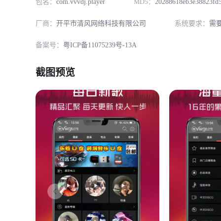
包名：
com.vvvdj.player
MD5：
20288618eb3e38823fd
厂商：
开平市清风网络科技有限公司
系统要求：
需
备案号：
粤ICP备11075239号-13A
截图预览