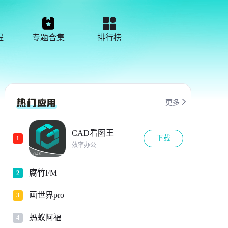
程
专题合集
排行榜

更多
CAD看图王
下载
1
效率办公
腐竹FM
2
画世界pro
3
蚂蚁阿福
4