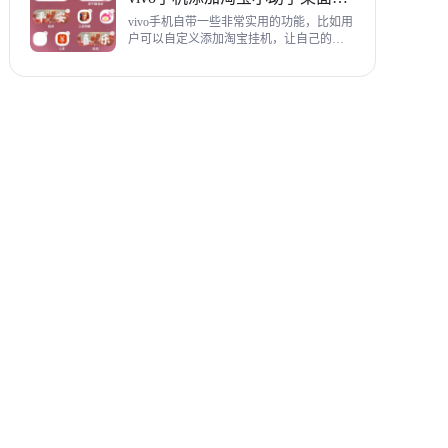
教程，希望对各位有帮助。
vivo手机自带一些非常实用的功能，比如用
户可以自定义添加淘宝挂机，让自己的购
物信息直接在手机桌面上展示，使用起来
相当方便，下面为大家带来添加淘宝小助
手桌面挂件详细图文教程。