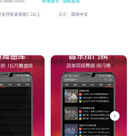
|
5f588d67c6ec6
权限要求
隐私政策
要支持安卓系统5.2以上
语言：
简体中文