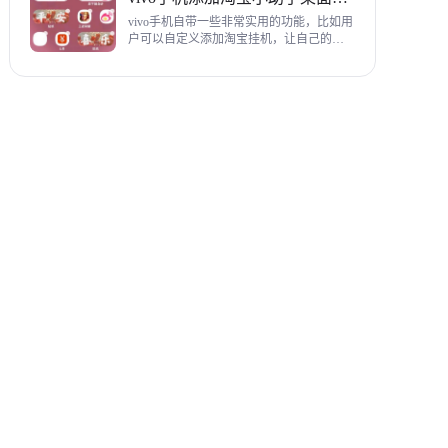
教程，希望对各位有帮助。
vivo手机自带一些非常实用的功能，比如用
户可以自定义添加淘宝挂机，让自己的购
物信息直接在手机桌面上展示，使用起来
相当方便，下面为大家带来添加淘宝小助
手桌面挂件详细图文教程。