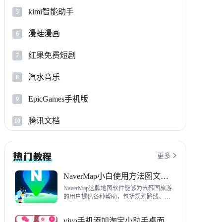
kimi智能助手
5
漫蛙漫画
6
红果免费短剧
7
汽水音乐
8
EpicGames手机版
9
腾讯文档
10
更多

NaverMap小白使用方法图文教程
NaverMap这款地图软件能够为去韩国旅游
的用户提供各种帮助，包括规划路线、导
航、查看店铺等，内置功能非常丰富，这
里给大家带来NaverMap使用方法以及下载
vivo手机添加淘宝小助手桌面挂件方法