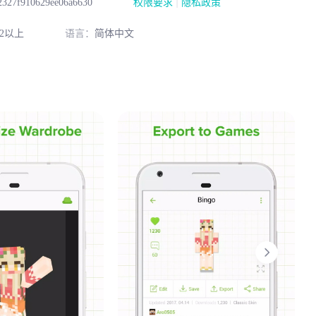
|
2327f910629ee06a6630
权限要求
隐私政策
2以上
语言：
简体中文