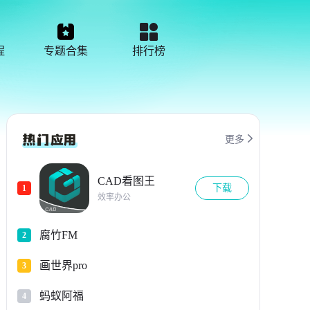
程
专题合集
排行榜

更多
CAD看图王
下载
1
效率办公
腐竹FM
2
画世界pro
3
蚂蚁阿福
4