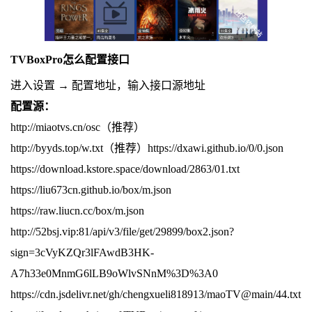
TVBoxPro怎么配置接口
进入设置 → 配置地址，输入接口源地址
配置源：
http://miaotvs.cn/osc（推荐）
http://byyds.top/w.txt（推荐）https://dxawi.github.io/0/0.json
https://download.kstore.space/download/2863/01.txt
https://liu673cn.github.io/box/m.json
https://raw.liucn.cc/box/m.json
http://52bsj.vip:81/api/v3/file/get/29899/box2.json?
sign=3cVyKZQr3lFAwdB3HK-
A7h33e0MnmG6lLB9oWlvSNnM%3D%3A0
https://cdn.jsdelivr.net/gh/chengxueli818913/maoTV@main/44.txt