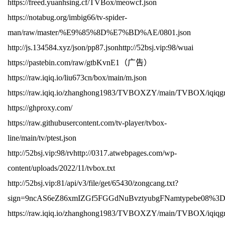
https://freed.yuanhsing.cf/TVBox/meowcf.json
https://notabug.org/imbig66/tv-spider-
man/raw/master/%E9%85%8D%E7%BD%AE/0801.json
http://js.134584.xyz/json/pp87.jsonhttp://52bsj.vip:98/wuai
https://pastebin.com/raw/gtbKvnE1（广告）
https://raw.iqiq.io/liu673cn/box/main/m.json
https://raw.iqiq.io/zhanghong1983/TVBOXZY/main/TVBOX/iqiqgr
https://ghproxy.com/
https://raw.githubusercontent.com/tv-player/tvbox-
line/main/tv/ptest.json
http://52bsj.vip:98/rvhttp://0317.atwebpages.com/wp-
content/uploads/2022/11/tvbox.txt
http://52bsj.vip:81/api/v3/file/get/65430/zongcang.txt?
sign=9ncAS6eZ86xmIZGf5FGGdNuBvztyubgFNamtypebe08%3
https://raw.iqiq.io/zhanghong1983/TVBOXZY/main/TVBOX/iqiqgr